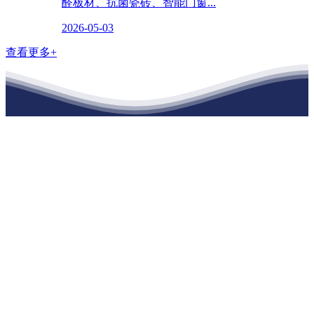
醛板材、抗菌瓷砖、智能门窗...
2026-05-03
查看更多+
江苏老哥吧!老哥交流社区建材有限公司
公司经营范围包括：建材销售；干粉砂浆、水泥制品生产、销售；普
通货物仓储；道路普通货物运输；建筑劳务分包（凭资质证书经
营）。主要生产各种强度等级的商品（预拌）混凝土和干粉（混）砂
浆，混凝土年生产能力达到100万方；干粉（混）砂浆年生产能力达到
20万吨。
地 址：南通市滨海园区东晋村八组江苏老哥吧!老哥交流社区建材
有限公司