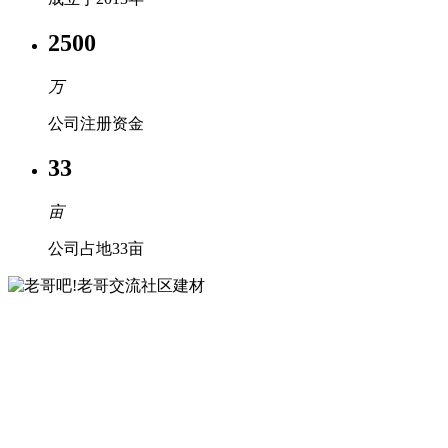
2500
万
公司注册资金
33
亩
公司占地33亩
产品中心
主要生产各种强度等级的商品（预拌）混凝土和干粉
（混）砂浆。