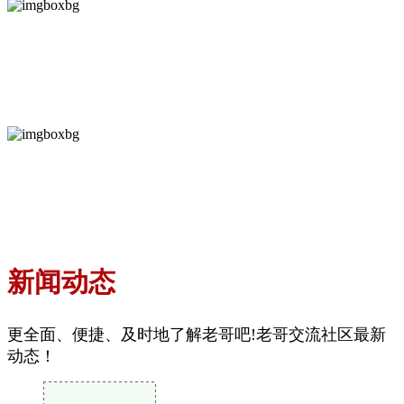
通典文化
集团下设6家国内分公司，两家海外分公司。拥有优秀员工3500多人，
是一家集研发、生产、销售为一体的高中低压阀门制造企业。
住宅楼
远大阀门集团有限公司，创立于1994年，总部坐落于环京津、环渤海
经济圈腹地的河北邢台远大工业园区
新闻动态
更全面、便捷、及时地了解老哥吧!老哥交流社区最新
动态！